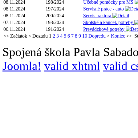
08.11.2024
198/2024
Učebné pomôcky pre MŠ
08.11.2024
197/2024
Servisné práce - auto
08.11.2024
200/2024
Servis traktora
07.11.2024
193/2024
Školské a kancel. potreby
06.11.2024
191/2024
Prevádzkové potreby
<<
Začiatok
<
Dozadu
1
2
3
4
5
6
7
8
9
10
Dopredu
>
Koniec
>>
S
Spojená škola Pavla Sabado
Joomla!
valid xhtml
valid c