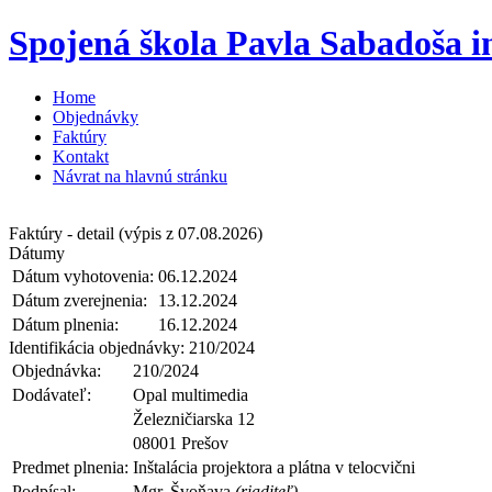
Spojená škola Pavla Sabadoša i
Home
Objednávky
Faktúry
Kontakt
Návrat na hlavnú stránku
Faktúry - detail
(výpis z 07.08.2026)
Dátumy
Dátum vyhotovenia:
06.12.2024
Dátum zverejnenia:
13.12.2024
Dátum plnenia:
16.12.2024
Identifikácia objednávky:
210/2024
Objednávka:
210/2024
Dodávateľ:
Opal multimedia
Železničiarska 12
08001 Prešov
Predmet plnenia:
Inštalácia projektora a plátna v telocvični
Podpísal:
Mgr. Švoňava
(riaditeľ)